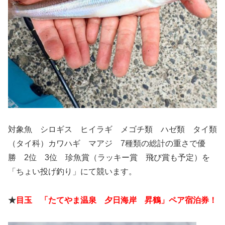
対象魚 シロギス ヒイラギ メゴチ類 ハゼ類 タイ類
（タイ科）カワハギ マアジ 7種類の総計の重さで優
勝 2位 3位 珍魚賞（ラッキー賞 飛び賞も予定）を
「ちょい投げ釣り」にて競います。
★
目玉 「たてやま温泉 夕日海岸 昇鶴」ペア宿泊券！