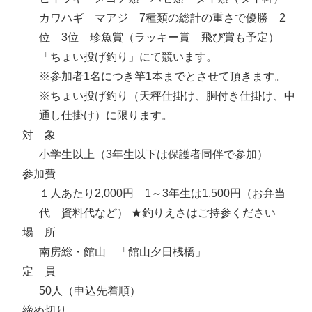
カワハギ マアジ 7種類の総計の重さで優勝 2
位 3位 珍魚賞（ラッキー賞 飛び賞も予定）
「ちょい投げ釣り」にて競います。
※参加者1名につき竿1本までとさせて頂きます。
※ちょい投げ釣り（天秤仕掛け、胴付き仕掛け、中
通し仕掛け）に限ります。
対 象
小学生以上（3年生以下は保護者同伴で参加）
参加費
１人あたり2,000円 1～3年生は1,500円（お弁当
代 資料代など） ★釣りえさはご持参ください
場 所
南房総・館山 「館山夕日桟橋」
定 員
50人（申込先着順）
締め切り