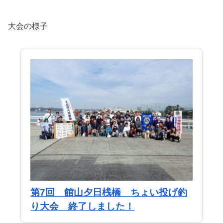
大会の様子
第7回 館山夕日桟橋 ちょい投げ釣
り大会 終了しました！