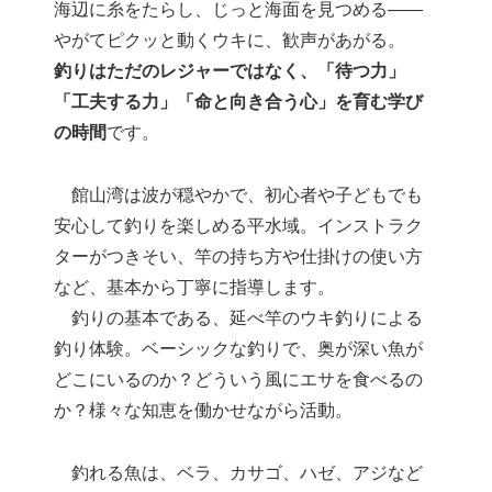
海辺に糸をたらし、じっと海面を見つめる――
やがてピクッと動くウキに、歓声があがる。
釣りはただのレジャーではなく、「待つ力」
「工夫する力」「命と向き合う心」を育む学び
の時間
です。
館山湾は波が穏やかで、初心者や子どもでも
安心して釣りを楽しめる平水域。インストラク
ターがつきそい、竿の持ち方や仕掛けの使い方
など、基本から丁寧に指導します。
釣りの基本である、延べ竿のウキ釣りによる
釣り体験。ベーシックな釣りで、奥が深い魚が
どこにいるのか？どういう風にエサを食べるの
か？様々な知恵を働かせながら活動。
釣れる魚は、ベラ、カサゴ、ハゼ、アジなど