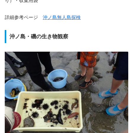
り）・収集用袋
詳細参考ページ
沖ノ島無人島探検
沖ノ島・磯の生き物観察