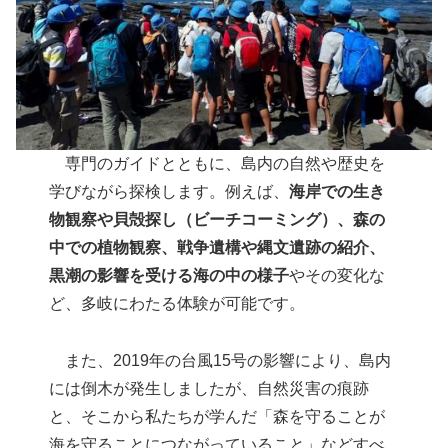
専門のガイドとともに、島内の自然や歴史を
学びながら探検します。例えば、
海岸での生き
物観察や貝殻探し（ビーチコーミング）、森の
中での植物観察、戦争遺構や縄文遺跡の紹介、
黒潮の影響を受ける海の中の様子
やその変化な
ど、多岐にわたる体験が可能です。
また、2019年の台風15号の影響により、島内
には倒木が発生しましたが、自然災害の痕跡
と、そこから私たちが学んだ「森を守ることが
海を守ることにつながっていること」などすべ