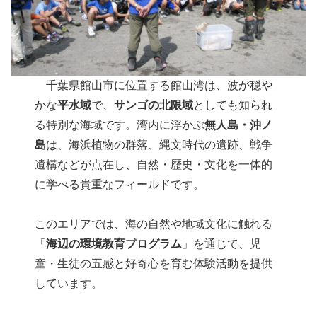
千葉県館山市に位置する館山湾は、波が穏や
かな
平水域
で、
サンゴの北限域
としても知られ
る特別な海域です。湾内に浮かぶ
無人島・沖ノ
島
は、海浜植物の群落、縄文時代の遺跡、戦争
遺構などが点在し、自然・歴史・文化を一体的
に学べる貴重なフィールドです。
このエリアでは、海の自然や地域文化に触れる
「
海辺の環境教育プログラム
」を通じて、児
童・生徒の五感と好奇心を育む体験活動を提供
しています。