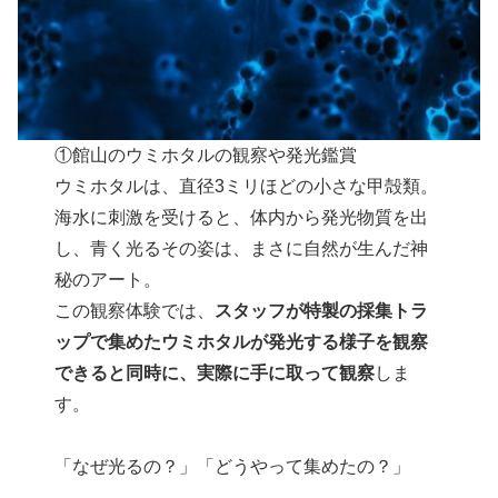
①館山のウミホタルの観察や発光鑑賞
ウミホタルは、直径3ミリほどの小さな甲殻類。
海水に刺激を受けると、体内から発光物質を出
し、青く光るその姿は、まさに自然が生んだ神
秘のアート。
この観察体験では、
スタッフが特製の採集トラ
ップで集めたウミホタルが発光する様子を観察
できると同時に、実際に手に取って観察
しま
す。
「なぜ光るの？」「どうやって集めたの？」
――