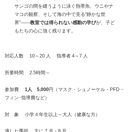
サンゴの間を縫うように泳ぐ熱帯魚、ウニやナ
マコの観察、そして海の中で見る“静かな世
界”――
教室では得られない感動の学び
が、子ど
もたちの心に強く残ります。
対応人数 10～20 人 指導者 4～7 人
所要時間 2.5時間～
参加費
1人 5,000
円（マスク・シュノーケル・PFD・
フィン･指導費など）
対 象 小学４年生以上～大人（健康な方）
適した季節 主に 7 月・8 月