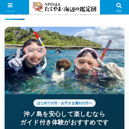
OKINOSHIMA SNORKELING GUIDE
館山・沖ノ島スノーケリング完全ガイド
メニュー
検索
はじめての方・お子さま連れの方へ
沖ノ島を安心して楽しむなら
ガイド付き体験がおすすめです