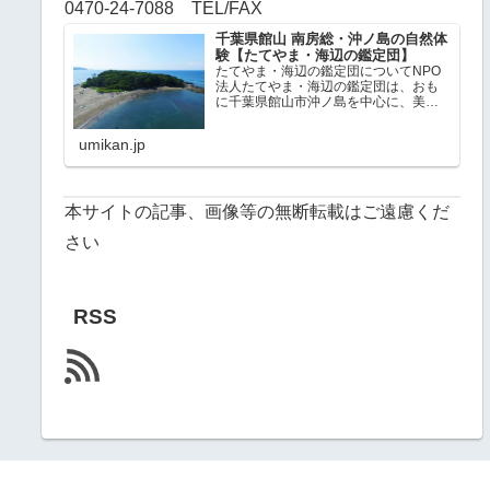
0470-24-7088 TEL/FAX
千葉県館山 南房総・沖ノ島の自然体
験【たてやま・海辺の鑑定団】
たてやま・海辺の鑑定団についてNPO
法人たてやま・海辺の鑑定団は、おも
に千葉県館山市沖ノ島を中心に、美し
い自然環境を多く残した南房総で、自
然体験プログラム（無人島探検、スノ
umikan.jp
ーケリング、ビーチコーミング、釣り
体験など）と環境守るための活動
（ア…
本サイトの記事、画像等の無断転載はご遠慮くだ
さい
RSS