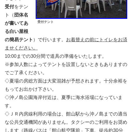
受付
をテン
ト（
団体名
受付テント
が書いてあ
る白い屋根
の簡易テント
）で行います。
お着替えの前にトイレをお済
ませください。
10:00までの30分間で道具の準備をいたします。
※参加人数によってテントを設置しないときもありますの
でご了承ください。
◇夏場の房総方面は大変混雑が予想されます。十分余裕を
もってお出かけ下さい。
◇沖ノ島公園海岸付近は、夏季に海水浴場になっていま
す。
◇ＪＲ内房線利用の場合は、館山駅から沖ノ島までの適当
な公共交通機関がありません。タクシーのご利用をお奨め
します（路線バスは「館山航空隊前」下車、徒歩約30分