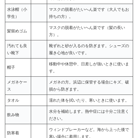
水泳帽（小
マスクの脱着がたいへん楽です（大人でもお
学生）
持ちの方）。
マスクの脱着がたいへん楽です（髪の長い
髪留めゴム
方）。
汚れても良
靴ずれと砂が入るのを防ぎます。シューズの
い靴下
履き心地が良いです。
移動中や休憩中、日差しが強いときに使いま
帽子
す。
メガネケー
メガネの方。浜辺に保管する場合にキズ、破
ス
損から防ぎます。
タオル
濡れた体を拭いたり、寒いときに使います。
水分を補給します。熱中症には十分ご注意く
飲み物
ださい。
ウィンドブレーカーなど。海から上った後で
防寒着
寒い場合に着用します。