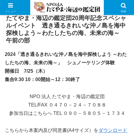
メニュー
検索
たてやま・海辺の鑑定団20周年記念スペシャ
ルイベント 透き通るきれいな沖ノ島を海中
探検しよう～わたしたちの海、未来の海～
午前の部
2024「透き通るきれいな沖ノ島を海中探検しよう ～わた
したちの海、未来の海
～
」 シュノーケリング体験
開催日 7/25（木）
集合9:30 10：00
開始
～12：30
終了
NPO 法人 たてやま・海辺の鑑定団
TEL/FAX ０４７０－２４－７０８８
参加当日はこちらへ TEL ０９０－５８０５－１７３４
こちらから本案内及び同意書(A4サイズ）を
ダウンロード