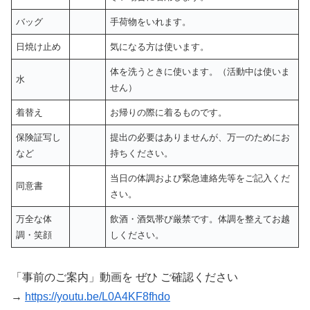
バッグ
手荷物をいれます。
日焼け止め
気になる方は使います。
体を洗うときに使います。（活動中は使いま
水
せん）
着替え
お帰りの際に着るものです。
保険証写し
提出の必要はありませんが、万一のためにお
など
持ちください。
当日の体調および緊急連絡先等をご記入くだ
同意書
さい。
万全な体
飲酒・酒気帯び厳禁です。体調を整えてお越
調・笑顔
しください。
「事前のご案内」動画を ぜひ ご確認ください
→
https://youtu.be/L0A4KF8fhdo