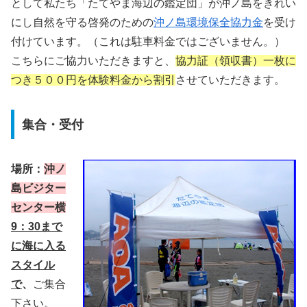
として私たち「たてやま海辺の鑑定団」が沖ノ島をきれい
にし自然を守る啓発のための
沖ノ島環境保全協力金
を受け
付けています。（これは駐車料金ではございません。）
こちらにご協力いただきますと、
協力証（領収書）一枚に
つき５００円を体験料金から割引
させていただきます。
集合・受付
場所：
沖ノ
島ビジター
センター横
9：30まで
に海に入る
スタイル
で
、
ご集合
下さい。