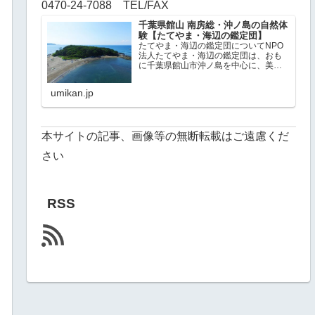
0470-24-7088 TEL/FAX
千葉県館山 南房総・沖ノ島の自然体
験【たてやま・海辺の鑑定団】
たてやま・海辺の鑑定団についてNPO
法人たてやま・海辺の鑑定団は、おも
に千葉県館山市沖ノ島を中心に、美し
い自然環境を多く残した南房総で、自
然体験プログラム（無人島探検、スノ
umikan.jp
ーケリング、ビーチコーミング、釣り
体験など）と環境守るための活動
（ア…
本サイトの記事、画像等の無断転載はご遠慮くだ
さい
RSS