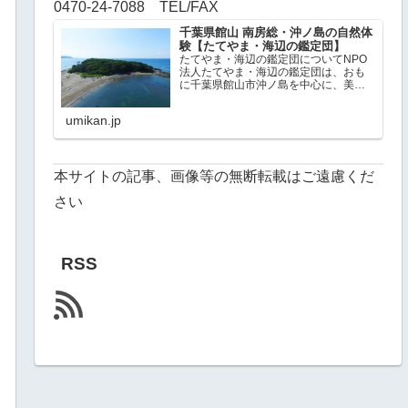
0470-24-7088 TEL/FAX
千葉県館山 南房総・沖ノ島の自然体
験【たてやま・海辺の鑑定団】
たてやま・海辺の鑑定団についてNPO
法人たてやま・海辺の鑑定団は、おも
に千葉県館山市沖ノ島を中心に、美し
い自然環境を多く残した南房総で、自
然体験プログラム（無人島探検、スノ
umikan.jp
ーケリング、ビーチコーミング、釣り
体験など）と環境守るための活動
（ア…
本サイトの記事、画像等の無断転載はご遠慮くだ
さい
RSS