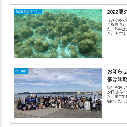
2022
自然体験プログラム
うみがめで
ご報告です
た。昨年は
た。今年は..
お知らせ
釣り体験
催は延
毎年実施し
夕日桟橋が
た。毎年楽
願いいたしま