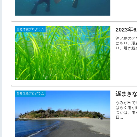
2023
自然体験プログラム
沖ノ島のア
にあり、現
り、引き続
遅まきな
自然体験プログラム
うみがめで
ばらく雨が降
つかは、雨
日...