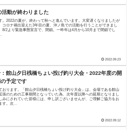
夏の活動が終わりました
す。2022の夏が、終わって秋へと進んでいます。大変遅くなりましたが
。コロナ禍出迎えた3年目の夏、沖ノ島での活動を行うことができまし
、8/2より緊急事態宣言で、閉鎖。一昨年は4月から10月まで閉鎖でし
.
2022.09.23
：館山夕日桟橋ちょい投げ釣り大会・2022年度の開
期の予定です
ております。「館山夕日桟橋ちょい投げ釣り大会」は、会場である館山
拡張のための工事期間となっていた為、次年度以降への延期となりまし
しみにされていた皆様には、申し訳ございませんが、ご理解ご協力をお
す。次...
2022.09.12