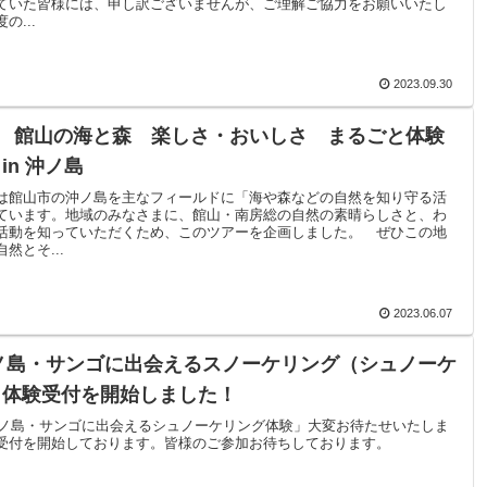
ていた皆様には、申し訳ございませんが、ご理解ご協力をお願いいたし
の...
2023.09.30
(日) 館山の海と森 楽しさ・おいしさ まるごと体験
in 沖ノ島
は館山市の沖ノ島を主なフィールドに「海や森などの自然を知り守る活
ています。地域のみなさまに、館山・南房総の自然の素晴らしさと、わ
活動を知っていただくため、このツアーを企画しました。 ぜひこの地
然とそ...
2023.06.07
沖ノ島・サンゴに出会えるスノーケリング（シュノーケ
）体験受付を開始しました！
「沖ノ島・サンゴに出会えるシュノーケリング体験」大変お待たせいたしま
受付を開始しております。皆様のご参加お待ちしております。