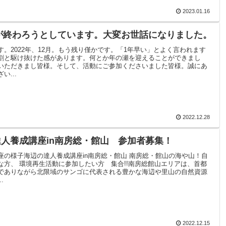
2023.01.16
年が終わろうとしています。大変お世話になりました。
す。2022年、12月。もう残り僅かです。「1年早い」とよく言われます
割と駆け抜けた感があります。何とか年の瀬を迎えることができまし
いただきまし皆様。そして、活動にご参加くださいました皆様。誠にあ
い...
2022.12.28
人養成講座in南房総・館山 参加者募集！
座の様子海辺の達人養成講座in南房総・館山 南房総・館山の海や山！自
な方、 環境再生活動に参加したい方 集合!!南房総館山エリアは、首都
でありながら北限域のサンゴに代表される豊かな海辺や里山の自然資源
.
2022.12.15