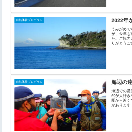
2022
自然体験プログラム
うみがめで
が、今年も
た。ご協力
りがとうござ
海辺の達
自然体験プログラム
海辺での講
然が大好き
圏から近く
があります..