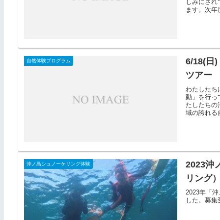
しみにされ
ます。次年度
6/18
自然体験プログラム
ツアー 
わたしたち
動」を行っ
たしたちの
域の誇れる自
2023
沖ノ島シュノーケリング体験
リング
2023年
した。募集