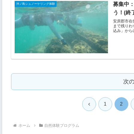
募集中：
沖ノ島シュノーケリング体験
う！(終
安房郡市在住
まで残りわ
込み」から
次
前
1
2
へ
ホーム
自然体験プログラム